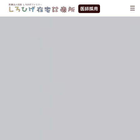
コ
ナ
ン
ビ
テ
ゲ
ン
ー
ツ
シ
へ
ョ
ス
ン
キ
に
ッ
移
プ
動